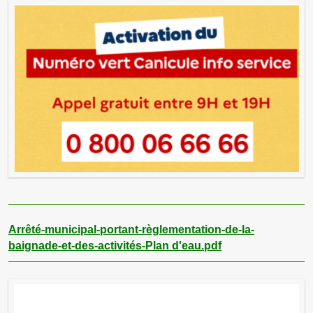
Arrêté-municipal-portant-règlementation-de-la-
baignade-et-des-activités-Plan d'eau.pdf