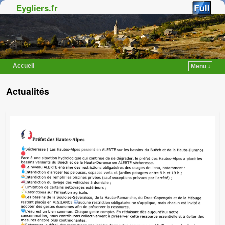
Eygliers.fr
Accueil
Menu ↓
Skip to primary content
Aller au contenu secondaire
Actualités